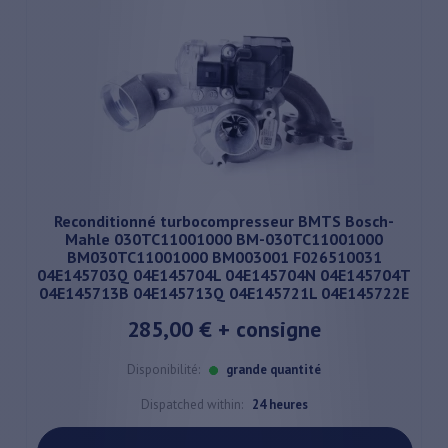
Reconditionné turbocompresseur BMTS Bosch-
Mahle 030TC11001000 BM-030TC11001000
BM030TC11001000 BM003001 F026510031
04E145703Q 04E145704L 04E145704N 04E145704T
04E145713B 04E145713Q 04E145721L 04E145722E
285,00 €
+ consigne
Disponibilité:
grande quantité
Dispatched within:
24 heures