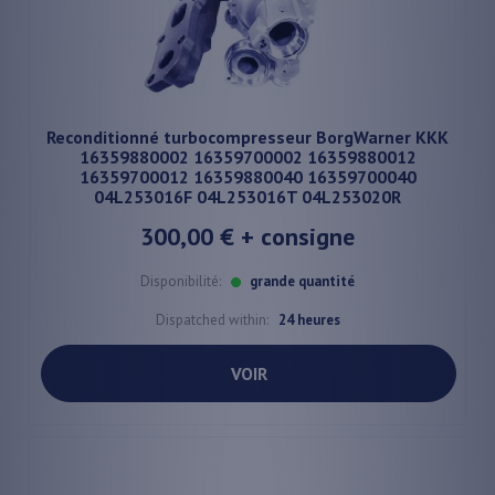
Reconditionné turbocompresseur BorgWarner KKK
16359880002 16359700002 16359880012
16359700012 16359880040 16359700040
04L253016F 04L253016T 04L253020R
300,00 €
+ consigne
Disponibilité:
grande quantité
Dispatched within:
24 heures
VOIR