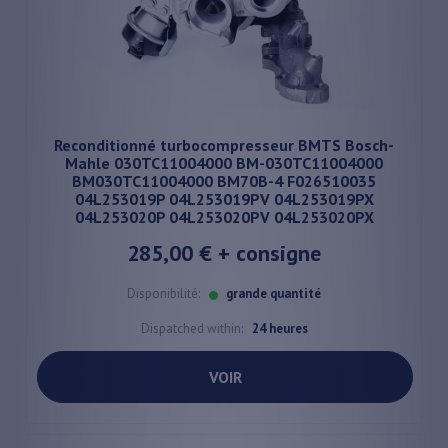
Reconditionné turbocompresseur BMTS Bosch-
Mahle 030TC11004000 BM-030TC11004000
BM030TC11004000 BM70B-4 F026510035
04L253019P 04L253019PV 04L253019PX
04L253020P 04L253020PV 04L253020PX
285,00 €
+ consigne
Disponibilité:
grande quantité
Dispatched within:
24 heures
VOIR