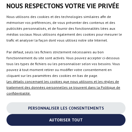
supplémentaire ? Contactez-nous par e-mail ou via le formulaire de
NOUS RESPECTONS VOTRE VIE PRIVÉE
contact. Nos spécialistes sont à votre disposition pour vous
conseiller la meilleure solution !
Nous utilisons des cookies et des technologies similaires afin de
mémoriser vos préférences, de vous présenter des contenus et des
publicités personnalisés, et de fournir des fonctionnalités liées aux
médias sociaux. Nous utilisons également des cookies pour mesurer le
trafic et analyser la façon dont vous utilisez notre site Internet.
Turbocompresseurs par marques de voiture
Par défaut, seuls les fichiers strictement nécessaires au bon
fonctionnement du site sont activés. Vous pouvez accepter ci-dessous
Alfa Romeo
Mazda
tous les types de fichiers ou les personnaliser selon vos besoins. Vous
Audi
Mercedes-Benz
pouvez à tout moment retirer ou modifier votre consentement en
cliquant sur les paramètres des cookies en bas de page.
Bentley
Mini
Les détails concernant les cookies que nous utilisons et les règles de
BMW
Mitsubishi
traitement des données personnelles se trouvent dans la Politique de
Chevrolet
Nissan
confidentialité.
Chrysler
Opel
PERSONNALISER LES CONSENTEMENTS
Citroen / DS Automobiles
Peugeot
Dacia
Porsche
AUTORISER TOUT
Dodge
Renault