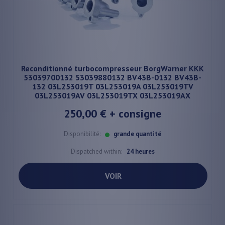
Reconditionné turbocompresseur BorgWarner KKK
53039700132 53039880132 BV43B-0132 BV43B-
132 03L253019T 03L253019A 03L253019TV
03L253019AV 03L253019TX 03L253019AX
250,00 €
+ consigne
Disponibilité:
grande quantité
Dispatched within:
24 heures
VOIR