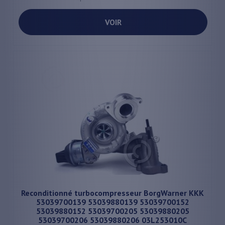
VOIR
Reconditionné turbocompresseur BorgWarner KKK
53039700139 53039880139 53039700152
53039880152 53039700205 53039880205
53039700206 53039880206 03L253010C