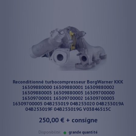
Reconditionné turbocompresseur BorgWarner KKK
16309880000 16309880001 16309880002
16309880003 16309880005 16309700000
16309700001 16309700002 16309700003
16309700005 04B253019 04B253020 04B253019A
04B253019F 04B253019G V03846515C
250,00 €
+ consigne
Disponibilité:
grande quantité