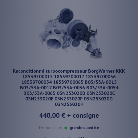
Reconditionné turbocompresseur BorgWarner KKK
18539700015 18539700017 18539700036
18539700054 18539700065 B03/53A-0015
B03/53A-0017 B03/53A-0036 B03/53A-0054
B03/53A-0065 03N253020B 03N253020C
03N253020E 03N253020F 03N253020G
03N253020H
440,00 €
+ consigne
Disponibilité:
grande quantité