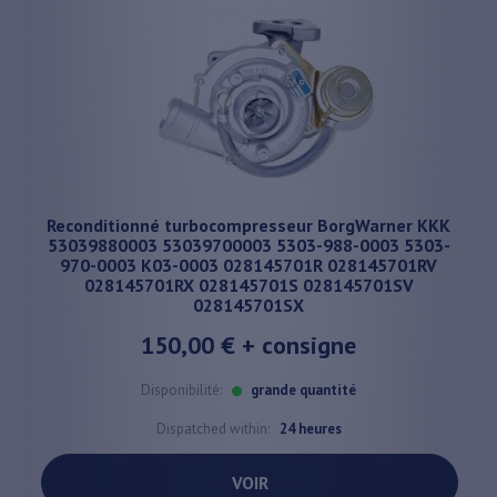
Reconditionné turbocompresseur BorgWarner KKK
53039880003 53039700003 5303-988-0003 5303-
970-0003 K03-0003 028145701R 028145701RV
028145701RX 028145701S 028145701SV
028145701SX
150,00 €
+ consigne
Disponibilité:
grande quantité
Dispatched within:
24 heures
VOIR