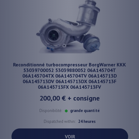
Reconditionné turbocompresseur BorgWarner KKK
53039700052 53039880052 06A145704T
06A145704TX 06A145704TV 06A145713D
06A145713DV 06A145713DX 06A145713F
06A145713FX 06A145713FV
200,00 €
+ consigne
Disponibilité:
grande quantité
Dispatched within:
24 heures
VOIR