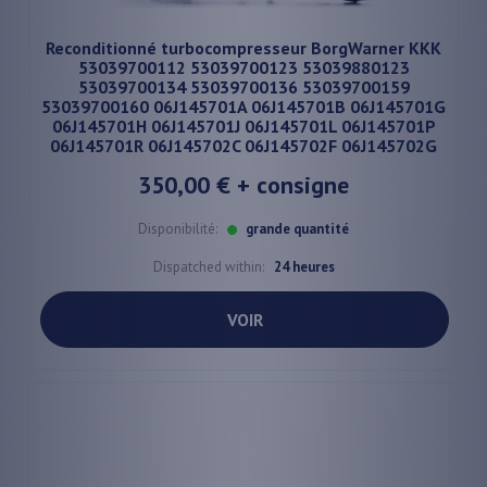
Reconditionné turbocompresseur BorgWarner KKK
53039700112 53039700123 53039880123
53039700134 53039700136 53039700159
53039700160 06J145701A 06J145701B 06J145701G
06J145701H 06J145701J 06J145701L 06J145701P
06J145701R 06J145702C 06J145702F 06J145702G
350,00 €
+ consigne
Disponibilité:
grande quantité
Dispatched within:
24 heures
VOIR