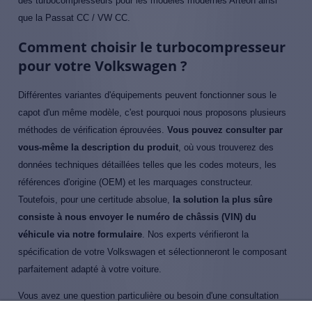
des turbocompresseurs pour les modèles modernes Arteon ainsi
que la Passat CC / VW CC.
Comment choisir le turbocompresseur
pour votre Volkswagen ?
Différentes variantes d'équipements peuvent fonctionner sous le
capot d'un même modèle, c'est pourquoi nous proposons plusieurs
méthodes de vérification éprouvées.
Vous pouvez consulter par
vous-même la description du produit
, où vous trouverez des
données techniques détaillées telles que les codes moteurs, les
références d'origine (OEM) et les marquages constructeur.
Toutefois, pour une certitude absolue,
la solution la plus sûre
consiste à nous envoyer le numéro de châssis (VIN) du
véhicule via notre formulaire
. Nos experts vérifieront la
spécification de votre Volkswagen et sélectionneront le composant
parfaitement adapté à votre voiture.
Vous avez une question particulière ou besoin d'une consultation