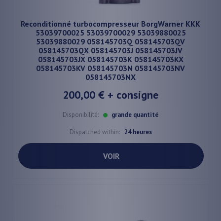
Reconditionné turbocompresseur BorgWarner KKK
53039700025 53039700029 53039880025
53039880029 058145703Q 058145703QV
058145703QX 058145703J 058145703JV
058145703JX 058145703K 058145703KX
058145703KV 058145703N 058145703NV
058145703NX
200,00 €
+ consigne
Disponibilité:
grande quantité
Dispatched within:
24 heures
VOIR