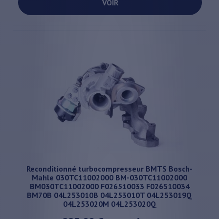
VOIR
Reconditionné turbocompresseur BMTS Bosch-
Mahle 030TC11002000 BM-030TC11002000
BM030TC11002000 F026510033 F026510034
BM70B 04L253010B 04L253010T 04L253019Q
04L253020M 04L253020Q