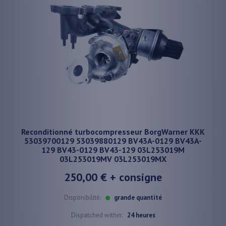
Reconditionné turbocompresseur BorgWarner KKK
53039700129 53039880129 BV43A-0129 BV43A-
129 BV43-0129 BV43-129 03L253019M
03L253019MV 03L253019MX
250,00 €
+ consigne
Disponibilité:
grande quantité
Dispatched within:
24 heures