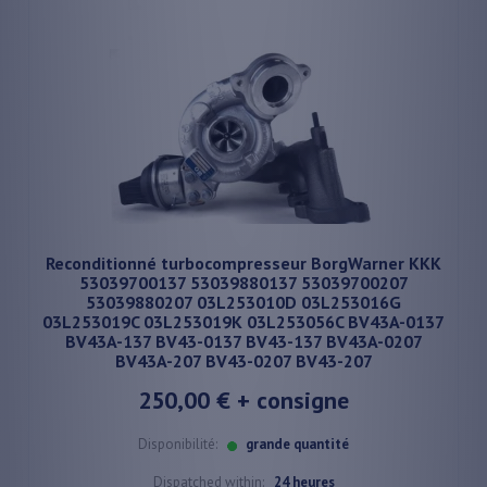
Reconditionné turbocompresseur BorgWarner KKK
53039700137 53039880137 53039700207
53039880207 03L253010D 03L253016G
03L253019C 03L253019K 03L253056C BV43A-0137
BV43A-137 BV43-0137 BV43-137 BV43A-0207
BV43A-207 BV43-0207 BV43-207
250,00 €
+ consigne
Disponibilité:
grande quantité
Dispatched within:
24 heures