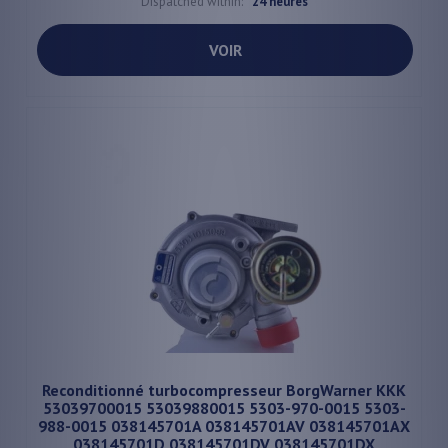
Dispatched within:
24 heures
VOIR
Reconditionné turbocompresseur BorgWarner KKK
53039700015 53039880015 5303-970-0015 5303-
988-0015 038145701A 038145701AV 038145701AX
038145701D 038145701DV 038145701DX