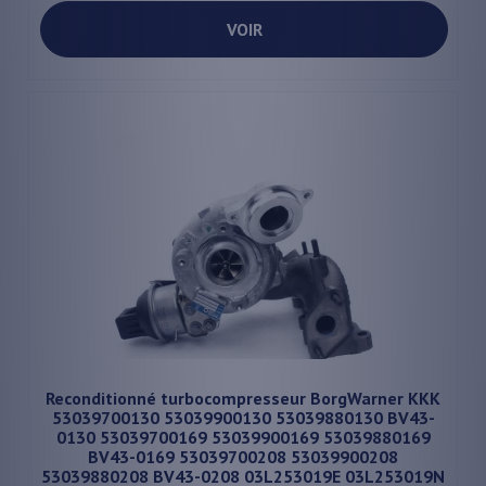
VOIR
Reconditionné turbocompresseur BorgWarner KKK
53039700130 53039900130 53039880130 BV43-
0130 53039700169 53039900169 53039880169
BV43-0169 53039700208 53039900208
53039880208 BV43-0208 03L253019E 03L253019N