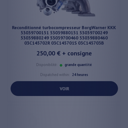
Reconditionné turbocompresseur BorgWarner KKK
53039700151 53039880151 53039700249
53039880249 53039700460 53039880460
03C145702R 03C145701S 03C145703B
250,00 €
+ consigne
Disponibilité:
grande quantité
Dispatched within:
24 heures
VOIR