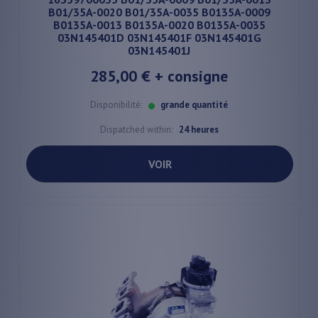
B01/35A-0020 B01/35A-0035 B0135A-0009
B0135A-0013 B0135A-0020 B0135A-0035
03N145401D 03N145401F 03N145401G
03N145401J
285,00 €
+ consigne
Disponibilité:
grande quantité
Dispatched within:
24 heures
VOIR