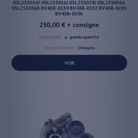
03L253016F 03L253016J 03L253019J 03L253056A
03L253056B BV43B-0139 BV43B-0152 BV43B-0205
BV43B-0206
250,00 €
+ consigne
Disponibilité:
grande quantité
Dispatched within:
24 heures
VOIR