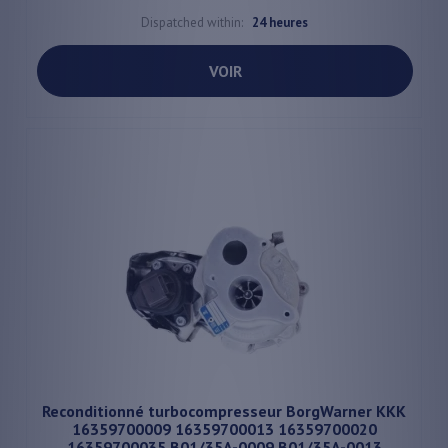
Dispatched within:
24 heures
VOIR
Reconditionné turbocompresseur BorgWarner KKK
16359700009 16359700013 16359700020
16359700035 B01/35A-0009 B01/35A-0013