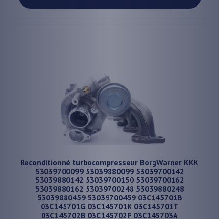
Reconditionné turbocompresseur BorgWarner KKK
53039700099 53039880099 53039700142
53039880142 53039700150 53039700162
53039880162 53039700248 53039880248
53039880459 53039700459 03C145701B
03C145701G 03C145701K 03C145701T
03C145702B 03C145702P 03C145703A