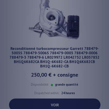
Reconditionné turbocompresseur Garrett 788479-
5003S 788479-5006S 788479-0003 788479-0006
788479-3 788479-6 LR029972 LR042752 LR057852
BH1Q6K682CA BH1Q-6K682-CA BH1Q6K682CB
BH1Q-6K682-CB
250,00 €
+ consigne
Disponibilité:
grande quantité
Dispatched within:
24 heures
VOIR