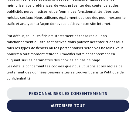
BE
DK
IE
PL
mémoriser vos préférences, de vous présenter des contenus et des
publicités personnalisés, et de fournir des fonctionnalités liées aux
médias sociaux. Nous utilisons également des cookies pour mesurer le
CZ
ES
IT
SE
trafic et analyser la façon dont vous utilisez notre site Internet.
Par défaut, seuls les fichiers strictement nécessaires au bon
fonctionnement du site sont activés. Vous pouvez accepter ci-dessous
SK
tous les types de fichiers ou les personnaliser selon vos besoins. Vous
pouvez à tout moment retirer ou modifier votre consentement en
cliquant sur les paramètres des cookies en bas de page.
EN
Les détails concernant les cookies que nous utilisons et les règles de
traitement des données personnelles se trouvent dans la Politique de
confidentialité.
INSTAGRAM
PERSONNALISER LES CONSENTEMENTS
FACEBOOK
AUTORISER TOUT
YOUTUBE