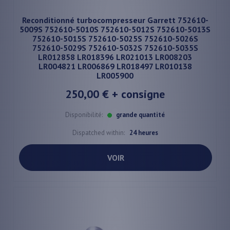
Reconditionné turbocompresseur Garrett 752610-
5009S 752610-5010S 752610-5012S 752610-5013S
752610-5015S 752610-5025S 752610-5026S
752610-5029S 752610-5032S 752610-5035S
LR012858 LR018396 LR021013 LR008203
LR004821 LR006869 LR018497 LR010138
LR005900
250,00 €
+ consigne
Disponibilité:
grande quantité
Dispatched within:
24 heures
VOIR