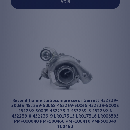
VOIR
Reconditionné turbocompresseur Garrett 452239-
5003S 452239-5005S 452239-5006S 452239-5008S
452239-5009S 452239-3 452239-5 452239-6
452239-8 452239-9 LR017315 LR017316 LR006595
PMF000040 PMF100460 PMF100410 PMF500040
100460