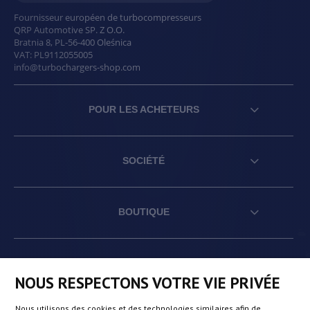
Fournisseur européen de turbocompresseurs
QRP Automotive SP. Z O.O.
Bratnia 8
,
PL
-
56-400
Oleśnica
VAT:
PL9112055005
info@turbochargers-shop.com
POUR LES ACHETEURS
SOCIÉTÉ
BOUTIQUE
AT
DE
FR
NL
NOUS RESPECTONS VOTRE VIE PRIVÉE
Nous utilisons des cookies et des technologies similaires afin de