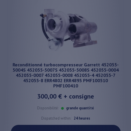
Reconditionné turbocompresseur Garrett 452055-
5004S 452055-5007S 452055-5008S 452055-0004
452055-0007 452055-0008 452055-4 452055-7
452055-8 ERR4802 ERR4893 PMF100510
PMF100410
300,00 €
+ consigne
Disponibilité:
grande quantité
Dispatched within:
24 heures